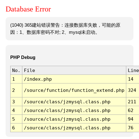
Database Error
(1040) 365建站错误警告：连接数据库失败，可能的原
因：1、数据库密码不对; 2、mysql未启动。
PHP Debug
No.
File
Line
1
/index.php
14
2
/source/function/function_extend.php
324
3
/source/class/jzmysql.class.php
211
4
/source/class/jzmysql.class.php
62
5
/source/class/jzmysql.class.php
94
6
/source/class/jzmysql.class.php
76