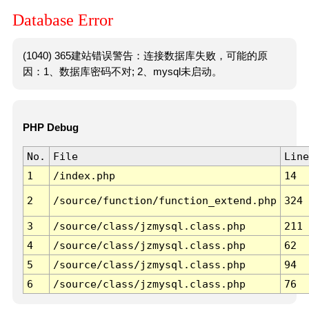
Database Error
(1040) 365建站错误警告：连接数据库失败，可能的原
因：1、数据库密码不对; 2、mysql未启动。
PHP Debug
No.
File
Line
1
/index.php
14
2
/source/function/function_extend.php
324
3
/source/class/jzmysql.class.php
211
4
/source/class/jzmysql.class.php
62
5
/source/class/jzmysql.class.php
94
6
/source/class/jzmysql.class.php
76