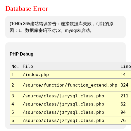
Database Error
(1040) 365建站错误警告：连接数据库失败，可能的原
因：1、数据库密码不对; 2、mysql未启动。
PHP Debug
No.
File
Line
1
/index.php
14
2
/source/function/function_extend.php
324
3
/source/class/jzmysql.class.php
211
4
/source/class/jzmysql.class.php
62
5
/source/class/jzmysql.class.php
94
6
/source/class/jzmysql.class.php
76