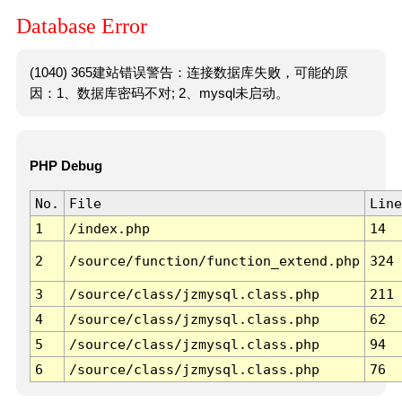
Database Error
(1040) 365建站错误警告：连接数据库失败，可能的原
因：1、数据库密码不对; 2、mysql未启动。
PHP Debug
No.
File
Line
1
/index.php
14
2
/source/function/function_extend.php
324
3
/source/class/jzmysql.class.php
211
4
/source/class/jzmysql.class.php
62
5
/source/class/jzmysql.class.php
94
6
/source/class/jzmysql.class.php
76