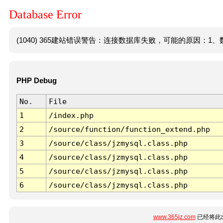
Database Error
(1040) 365建站错误警告：连接数据库失败，可能的原因：1、数
PHP Debug
No.
File
1
/index.php
2
/source/function/function_extend.php
3
/source/class/jzmysql.class.php
4
/source/class/jzmysql.class.php
5
/source/class/jzmysql.class.php
6
/source/class/jzmysql.class.php
www.365jz.com
已经将此